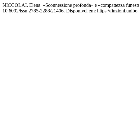
NICCOLAI, Elena. «Sconnessione profonda» e «compattezza funesta»: al
10.6092/issn.2785-2288/21406. Disponível em: https://finzioni.unibo.