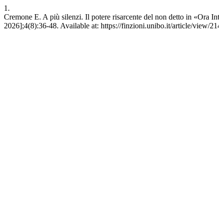
1.
Cremone E. A più silenzi. Il potere risarcente del non detto in «Ora In
2026];4(8):36-48. Available at: https://finzioni.unibo.it/article/view/2